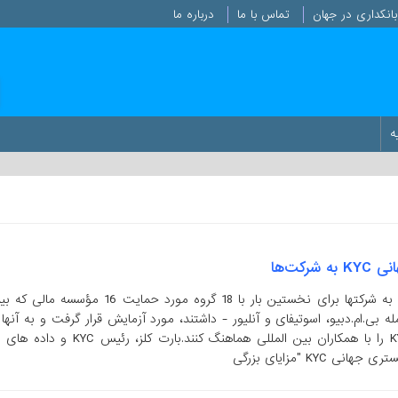
انکداری در جهان
تماس با ما
درباره ما
ه
رکت‌ها
ارایه چنین سرویسی به شرکتها برای نخستین بار با 18 گروه مورد حمایت 16 مؤ
 جمله بی.ام.دبیو، اسوتیفای و آنلیور - داشتند، مورد آزمایش قرار گرفت و به آنها 
داد تا داده های KYC را با همکاران بین المللی هماهنگ کنند.بارت کلز،
 KYC "مزایای بزرگی