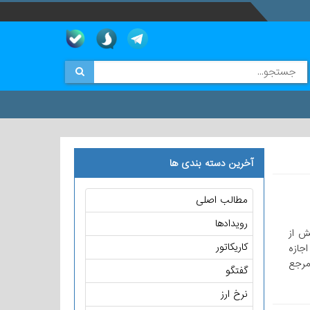
آخرین دسته بندی ها
مطالب اصلی
رویدادها
سسه مالی که بیش از
کاریکاتور
اجازه
 رئیس KYC و داده های مرجع
گفتگو
نرخ ارز