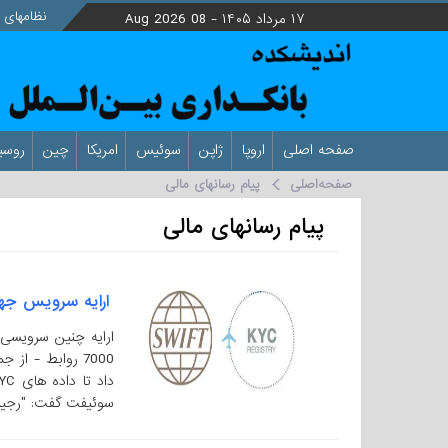
نظامهای ب
۱۷ مرداد ۱۴۰۵ -
08 Aug 2026
صفحه اصلی
اروپا
ژاپن
سوئیس
امریکا
چین
روسی
صفحه‌اصلی
پیام رسانهای مالی
پیام رسانهای مالی
ارایه سرویس جهانی KYC به ش
7000 روابط - از
سوئیفت گفت: "رجیستری جهانی