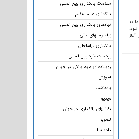
مقدمات بانکداری بین المللی
بانکداری غیرمستقیم
ام کرد: انتظار می رود تا موفقیت اثبات مفهوم با پلت فرم تجاری R3، ما به
نهادهای بانکداری بین المللی
ده] فراهم شود.
پیام رسانهای مالی
ات تجاری آغاز
بانکداری فراساحلی
پرداخت خرد بین المللی
رویدادهای مهم بانکی در جهان
آموزش
یادداشت
ویدیو
نظامهای بانکداری در جهان
تصویر
داده نما