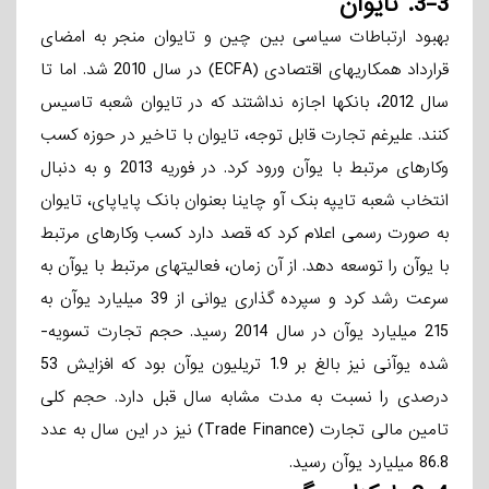
3-3.
تایوان
بهبود ارتباطات سیاسی بین چین و تایوان منجر به امضای
قرارداد همکاریهای اقتصادی (ECFA) در سال 2010 شد. اما تا
سال 2012، بانکها اجازه نداشتند که در تایوان شعبه تاسیس
کنند. علیرغم تجارت قابل توجه، تایوان با تاخیر در حوزه کسب
­وکارهای مرتبط با یوآن ورود کرد. در فوریه 2013 و به دنبال
انتخاب شعبه تایپه بنک آو چاینا بعنوان بانک پایاپای، تایوان
به صورت رسمی اعلام کرد که قصد دارد کسب ­وکارهای مرتبط
با یوآن را توسعه دهد. از آن زمان، فعالیتهای مرتبط با یوآن به
سرعت رشد کرد و سپرده­ گذاری یوانی از 39 میلیارد یوآن به
215 میلیارد یوآن در سال 2014 رسید. حجم تجارت تسویه­
شده یوآنی نیز بالغ بر 1.9 تریلیون یوآن بود که افزایش 53
درصدی را نسبت به مدت مشابه سال قبل دارد. حجم کلی
تامین مالی تجارت (Trade Finance) نیز در این سال به عدد
86.8 میلیارد یوآن رسید.