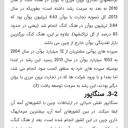
تراکنشهای تجاری برون­ مرزی با یوآن در هنگ­ کنگ از سال
2010 به بعد به سرعت رشد داشته است؛ بطوریکه در سال
2013، کل تسویه تجارت با یوآن 4.63 تریلیون یوآن بود که
3.84 تریلیون یوآن در هنگ کنگ انجام شد (یعنی در حدود
83 درصد از کل تراکنشها). علاوه بر این، هنگ­ کنگ بزرگترین
بازار نقدینگی یوآن خارج از چین می­ باشد.
سپرده­ های یوآنی مشتریان از 12 میلیارد یوآن در سال 2004
به 1053 میلیارد یوآن در سال 2013 رسید. این رشد در ابتدا
بوسیله سپرده­ های خرد به منظور کسب سود انجام می­ شد،
اما بعدا و با ورود شرکت ها که در تجارت برون­ مرزی با یوان
درگیر بودند، این رشد به سرعت توسعه یافت (3).
3-2.
سنگاپور
سنگاپور نقش حیاتی در ارتباطات چین با کشورهای آسه ­آن
ایفا می­کند. در بین کشورهای آسه­ آن، بیشترین سرمایه­گ
ذاری چین در این کشور انجام شده است. بعد از هنگ ­کنگ،