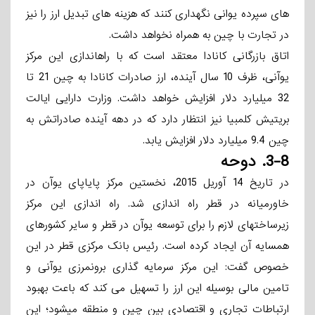
های سپرده یوانی نگهداری کنند که هزینه ­های تبدیل ارز را نیز
در تجارت با چین به همراه نخواهد داشت.
اتاق بازرگانی کانادا معتقد است که با راه­اندازی این مرکز
یوآنی، ظرف 10 سال آینده، ارز صادرات کانادا به چین 21 تا
32 میلیارد دلار افزایش خواهد داشت. وزارت دارایی ایالت
بریتیش کلمبیا نیز انتظار دارد که در دهه آینده صادراتش به
چین 9.4 میلیارد دلار افزایش یابد.
3-8.
دوحه
در تاریخ 14 آوریل 2015، نخستین مرکز پایاپای یوآن در
خاورمیانه در قطر راه ­اندازی شد. راه­ اندازی این مرکز
زیرساختهای لازم را برای توسعه یوآن در قطر و سایر کشورهای
همسایه آن ایجاد کرده است. رئیس بانک مرکزی قطر در این
خصوص گفت: این مرکز سرمایه­­ گذاری برون­مرزی یوآنی و
تامین مالی بوسیله این ارز را تسهیل می­ کند که باعت بهبود
ارتباطات تجاری و اقتصادی بین چین و منطقه می­شود؛ این