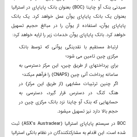
سیدنی بنک­ آو چاینا (BOC) بعنوان بانک پایاپای در استرالیا
بعنوان یک بانک پایاپای یوآن عمل خواهد کرد. یک بانک
پایاپای یوآن، استفاده از یوآن را در مبالغ حجیم تسهیل
خواهد کرد. بانک پایاپای یوآن خدمات زیر را ارایه خواهد کرد:
ارتباط مستقیم با نقدینگی یوآنی که توسط بانک
مرکزی چین تامین می­ شود؛
برای پرداختهای از طریق چین، این مرکز دسترسی به
سامانه پرداخت آنی چین (CNAPS) را فرآهم می­کند؛
اگر چنین ترتیبات مشابهی (از طریق این مرکز) در
هنگ­­ کنگ در دسترس قرار گیرد، دسترسی به
حسابهایی که بنک­ آو چاینا نزد بانک مرکزی چین در
حجم بالا دارد نیز تسهیل می­شود.
BOC در سیستم پایاپای استرالیا (ASX’s Austraclear) ثبت
شده است. این اقدام به مشارکت­کنندگان در نظام بانکی استرالیا