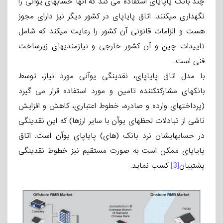
چند بانک پاپایای استفاده می­ کند که آنها حسابهای یوآنی را
نگهداری می­کنند. اتاق پایاپای در کشور دیگر نیز دارای مجوز
هست و الزامات قانونی آن کشور را رعایت می­کند که شامل
تاییدات چین و آن کشور خارجی و نیازمندیهای زیرساخت
فنی است.
با مدل اتاق پایاپای، نقدینگی یوآنی مورد نیاز، توسط
بانکهای مشارکت­کننده تامین و مورد استفاده قرار می­ گیرد
(پرداختهای وارده و صادره، خطوط اعتباری، کاهش و افزایش
ناشی از تبادلات لحظه­ای یوآن با سایر ارزها) که این نقدینگی
در حسابهایشان نرد بانک (های) پایاپای یوآن است. اتاق
پایاپای ممکن است به صورت مستقیم نیز خطوط نقدینگی
پشتیبان
[3]
کسب نماید.