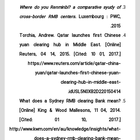
Where do you Renminbi? a comparative syudy of
cross-border RMB centers.
Luxembourg : PWC,
2015.
Torchia, Andrew. Qatar launches first Chinese
yuan clearing hub in Middle East. [Online]
Reuters, 04 14, 2015. [Cited: 10 01, 2017.]
https://www.reuters.com/article/qatar-china-
yuan/qatar-launches-first-chinese-yuan-
clearing-hub-in-middle-east-
idUSL5N0XB2D220150414.
What does a Sydney RMB clearing Bank mean?
[Online] King & Wood Mallesons, 11 04, 2014.
[Cited: 01 10, 2017.]
http://www.kwm.com/en/au/knowledge/insights/what-
does-a-sydney-rmb-clearing-bank-mean-