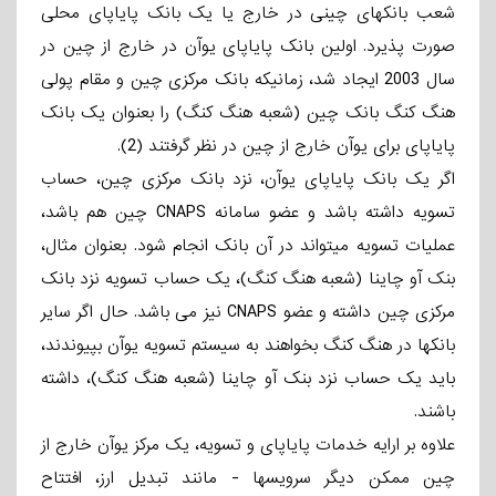
شعب بانکهای چینی در خارج یا یک بانک پایاپای محلی
صورت پذیرد. اولین بانک پایاپای یوآن در خارج از چین در
سال 2003 ایجاد شد، زمانیکه بانک مرکزی چین و مقام پولی
هنگ­ کنگ بانک چین (شعبه هنگ­ کنگ) را بعنوان یک بانک
پایاپای برای یوآن خارج از چین در نظر گرفتند (2).
اگر یک بانک پایاپای یوآن، نزد بانک مرکزی چین، حساب
تسویه داشته باشد و عضو سامانه CNAPS چین هم باشد،
عملیات تسویه می­تواند در آن بانک انجام شود. بعنوان مثال،
بنک­ آو چاینا (شعبه هنگ­ کنگ)، یک حساب تسویه نزد بانک
مرکزی چین داشته و عضو CNAPS نیز می ­باشد. حال اگر سایر
بانکها در هنگ­ کنگ بخواهند به سیستم تسویه یوآن بپیوندند،
باید یک حساب نزد بنک ­آو چاینا (شعبه هنگ­ کنگ)، داشته
باشند.
علاوه بر ارایه خدمات پایاپای و تسویه، یک مرکز یوآن خارج از
چین ممکن دیگر سرویسها - مانند تبدیل ارز، افتتاح