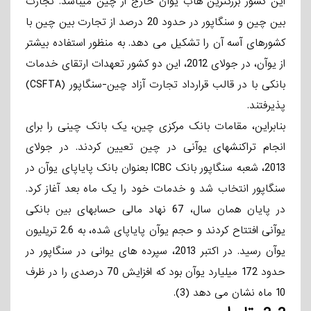
این کشور بزرگترین هاب یوآن خارج از چین می­باشد. تجارت
بین چین و سنگاپور در حدود 20 درصد از تجارت بین چین با
کشورهای آسه ­آن را تشکیل می­ دهد. به منظور استفاده بیشتر
از یوآن، در جولای 2012، این دو کشور تعهدات ارتقای خدمات
بانکی با در قالب قرارداد تجارت آزاد چین-سنگاپور (CSFTA)
پذیرفتند.
بنابراین، مقامات بانک مرکزی چین، یک بانک چینی را برای
انجام تراکنشهای یوآنی در چین تعیین کردند. در جولای
2013، شعبه سنگاپور بانک ICBC بعنوان بانک پایاپای یوآن در
سنگاپور انتخاب شد و خدمات خود را یک ماه بعد آغاز کرد.
در پایان همان سال، 67 نهاد مالی حسابهای بین­ بانکی
یوآنی افتتاح کردند و حجم یوآن پایاپای­ شده، به 2.6 تریلیون
یوآن رسید. در اکتبر 2013، سپرده­ های یوانی در سنگاپور در
حدود 172 میلیارد یوآن بود که افزایش 70 درصدی را در ظرف
10 ماه نشان می­ دهد (3).