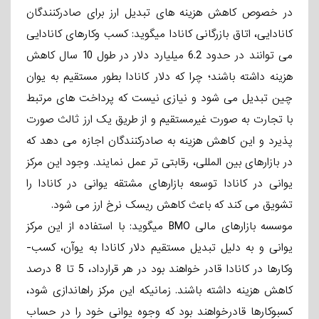
در خصوص کاهش هزینه­ های تبدیل ارز برای صادرکنندگان
کانادایی، اتاق بازرگانی کانادا می­گوید: کسب ­وکارهای کانادایی
می­ توانند در حدود 6.2 میلیارد دلار در طول 10 سال کاهش
هزینه داشته باشند؛ چرا که دلار کانادا بطور مستقیم به یوان
چین تبدیل می­ شود و نیازی نیست که پرداخت های مرتبط
با تجارت به صورت غیرمستقیم و از طریق یک ارز ثالث صورت
پذیرد و این کاهش هزینه به صادرکنندگان اجازه می­ دهد که
در بازارهای بین ­المللی، رقابتی­ تر عمل نمایند. وجود این مرکز
یوانی در کانادا توسعه­ بازارهای مشتقه یوانی در کانادا را
تشویق می­ کند که باعث کاهش ریسک نرخ ارز می ­شود.
موسسه بازارهای مالی BMO می­گوید: با استفاده از این مرکز
یوانی و به دلیل تبدیل مستقیم دلار کانادا به یوآن، کسب­
وکارها در کانادا قادر خواهند بود در هر قرارداد، 5 تا 8 درصد
کاهش هزینه داشته باشند. زمانیکه این مرکز راه­اندازی شود،
کسب­وکارها قادرخواهند بود که وجوه یوانی خود را در حساب